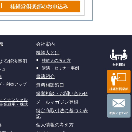
報
会社案内
桂幹人とは
桂幹人の考え方
よる解決事例
講演・セミナー事例
シュ
書籍紹介
築
プ・利益アップ
無料相談窓口
経営相談・お問い合わせ
ファイナンシャル
メールマガジン登録
(事業継承・株式
特定商取引法に基づく表
記
個人情報の考え方
髄