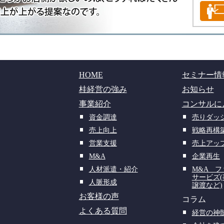
HOME
セミナー情
桂経営の強み
お知らせ
事業紹介
コンサルに
資金調達
売りダッ
売上向上
戦略再構
営業支援
売上アッ
M&A
企業再生
人材派遣・紹介
M&A 
サービズ
人脈形成
譲渡など)
お客様の声
コラム
よくある質問
経営の神