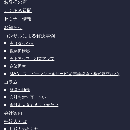
お客様の声
よくある質問
セミナー情報
お知らせ
コンサルによる解決事例
売りダッシュ
戦略再構築
売上アップ・利益アップ
企業再生
M&A ファイナンシャルサービズ(事業継承・株式譲渡など)
コラム
経営の神髄
会社を建て直したい
会社を大きく成長させたい
会社案内
桂幹人とは
桂幹人の考え方