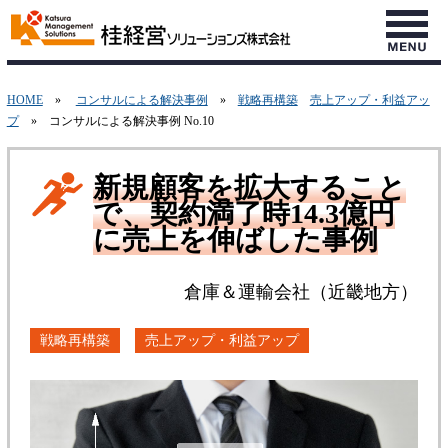
HOME
»
コンサルによる解決事例
»
戦略再構築
売上アップ・利益アッ
プ
» コンサルによる解決事例 No.10
新規顧客を拡大すること
で、契約満了時14.3億円
に売上を伸ばした事例
倉庫＆運輸会社（近畿地方）
戦略再構築
売上アップ・利益アップ